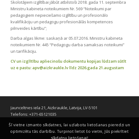
Skolotājiem izglītībai jābūt atbilstoši 2018. gada 11. septembra
Ministru kabineta noteikumiem Nr. 569 “Noteikumi par
pedagogiem nepieciešamo izglītību un profesionālo
kvalifikāciju un pedagogu profesionālās kompetences
pilnveides kārtību”;
Darba algas likme: saskaņā ar 05.07.2016. Ministru kabineta
noteikumiem Nr. 445 “Pedagogu darba samaksas noteikumi”
un tarifikāciju.
CV un izglītību apliecinošu dokumentu kopijas lūdzam sūtīt
uz e pastu: apv@aizkraukle.lv līdz 2026.gada 21.augustam
Jaunceltnes iela 21, Aizkraukle, Latvija, LV-5101
Telefons: +371-65121035
Šī vietne izmanto sīkdatnes, lai uzlabotu lietošanas pieredzi un
optimizētu tās darbību. Turpinot lietot šo vietni, Jūs piekrītiet
sīkdatņu lietošanai!