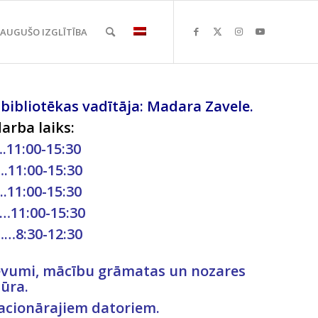
EAUGUŠO IZGLĪTĪBA
bibliotēkas vadītāja: Madara Zavele.
arba laiks:
.11:00-15:30
.11:00-15:30
.11:00-15:30
…11:00-15:30
……8:30-12:30
zdevumi, mācību grāmatas un nozares
tūra.
tacionārajiem datoriem.