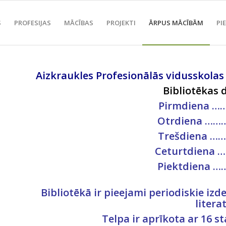
S
PROFESIJAS
MĀCĪBAS
PROJEKTI
ĀRPUS MĀCĪBĀM
PI
Aizkraukles Profesionālās vidusskolas 
Bibliotēkas d
Pirmdiena ……
Otrdiena ………
Trešdiena …….
Ceturtdiena …
Piektdiena …
Bibliotēkā ir pieejami periodiskie i
litera
Telpa ir aprīkota ar 16 s