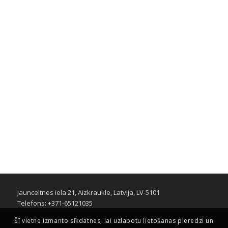
Jaunceltnes iela 21, Aizkraukle, Latvija, LV-5101
Telefons: +371-65121035
Šī vietne izmanto sīkdatnes, lai uzlabotu lietošanas pieredzi un