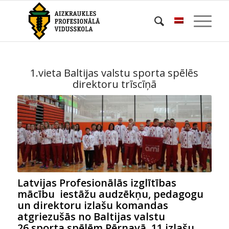
1.vieta Baltijas valstu sporta spēlēs
direktoru trīscīņā
Latvijas Profesionālās izglītības
mācību iestāžu audzēkņu, pedagogu
un direktoru izlašu komandas
atgriezušās no Baltijas valstu
26.sporta spēlēm Pērnavā. 11 izlašu