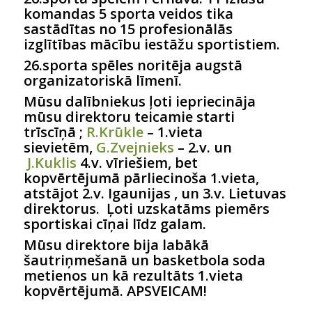
komandas 5 sporta veidos tika
sastādītas no 15 profesionālās
izglītības mācību iestāžu sportistiem.
26.sporta spēles noritēja augstā
organizatoriskā līmenī.
Mūsu dalībniekus ļoti iepriecināja
mūsu direktoru teicamie starti
trīscīņā ;
R.Krūkle
– 1.vieta
sievietēm,
G.Zvejnieks
– 2.v. un
J.Kuklis
4.v. vīriešiem, bet
kopvērtējumā pārliecinoša 1.vieta,
atstājot 2.v. Igaunijas , un 3.v. Lietuvas
direktorus. Ļoti uzskatāms piemērs
sportiskai cīņai līdz galam.
Mūsu direktore bija labākā
šautriņmešanā un basketbola soda
metienos un kā rezultāts 1.vieta
kopvērtējumā. APSVEICAM!