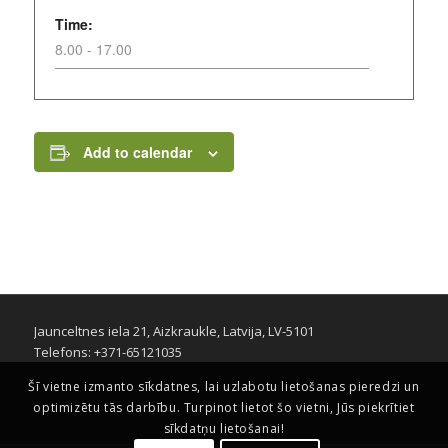
Time:
8.00 - 17.00
Add to calendar
Jaunceltnes iela 21, Aizkraukle, Latvija, LV-5101
Telefons: +371-65121035
Šī vietne izmanto sīkdatnes, lai uzlabotu lietošanas pieredzi un
optimizētu tās darbību. Turpinot lietot šo vietni, Jūs piekrītiet
sīkdatņu lietošanai!