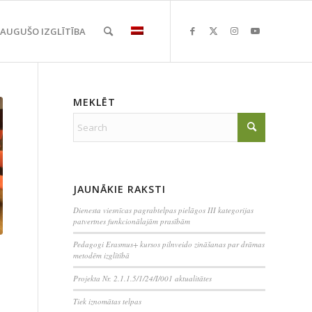
EAUGUŠO IZGLĪTĪBA
MEKLĒT
JAUNĀKIE RAKSTI
Dienesta viesnīcas pagrabtelpas pielāgos III kategorijas
patvertnes funkcionālajām prasībām
Pedagogi Erasmus+ kursos pilnveido zināšanas par drāmas
metodēm izglītībā
Projekta Nr. 2.1.1.5/1/24/I/001 aktualitātes
Tiek iznomātas telpas