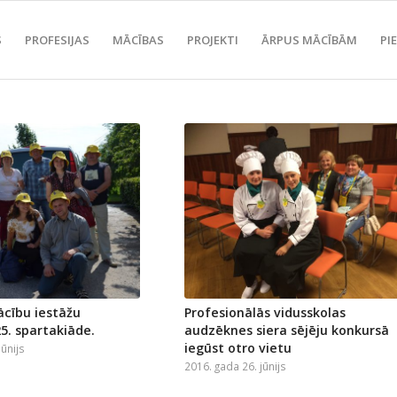
S
PROFESIJAS
MĀCĪBAS
PROJEKTI
ĀRPUS MĀCĪBĀM
PI
ācību iestāžu
Profesionālās vidusskolas
5. spartakiāde.
audzēknes siera sējēju konkursā
iegūst otro vietu
jūnijs
2016. gada 26. jūnijs