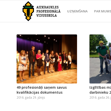
UZŅEMŠANA
PAR MUM
49 profesionāļi saņem savus
Izglītības m
kvalifikācijas dokumentus
darbinieku 2
2016. gada 29. jūnijs
2016. gada 26. 