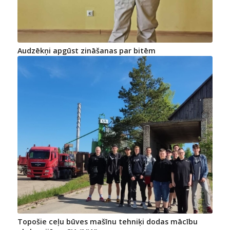
Audzēkņi apgūst zināšanas par bitēm
Topošie ceļu būves mašīnu tehniķi dodas mācību