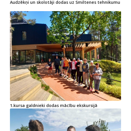
Audzēkņi un skolotāji dodas uz Smiltenes tehnikumu
1.kursa galdnieki dodas mācību ekskursijā