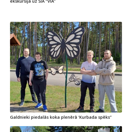
ekskursijā uz SIA “VIA”
Galdnieki piedalās koka plenērā ‘Kurbada spēks”