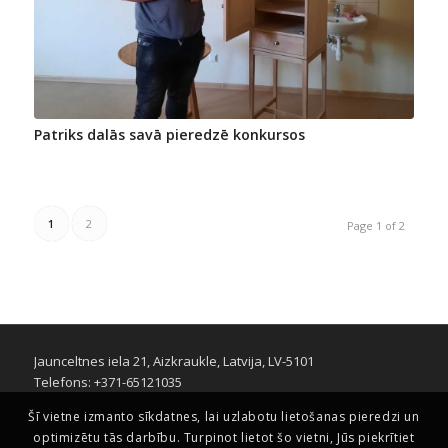
Patriks dalās savā pieredzē konkursos
1
2
Page 1 of 2
Jaunceltnes iela 21, Aizkraukle, Latvija, LV-5101
Telefons: +371-65121035
Šī vietne izmanto sīkdatnes, lai uzlabotu lietošanas pieredzi un
optimizētu tās darbību. Turpinot lietot šo vietni, Jūs piekrītiet