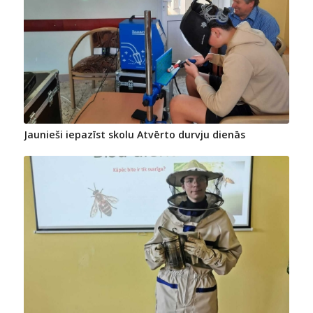
Jaunieši iepazīst skolu Atvērto durvju dienās