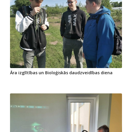
Āra izglītības un Bioloģiskās daudzveidības diena