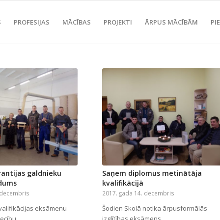
S
PROFESIJAS
MĀCĪBAS
PROJEKTI
ĀRPUS MĀCĪBĀM
PI
rantijas galdnieku
Saņem diplomus metinātāja
idums
kvalifikācijā
 decembris
2017. gada 14. decembris
valifikācijas eksāmenu
Šodien Skolā notika ārpusformālās
liecību…
izglītības eksāmens…