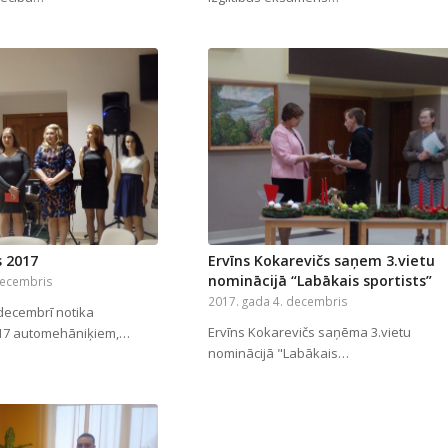
 2017
Ervīns Kokarevičs saņem 3.vietu
nominācijā “Labākais sportists”
decembris
2017. gada 4. decembris
decembrī notika
Ervīns Kokarevičs saņēma 3.vietu
 17 automehāniķiem,…
nominācijā "Labākais…