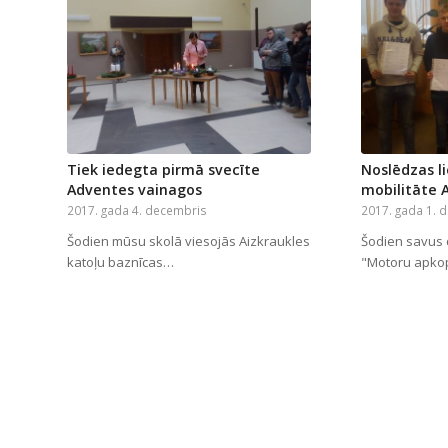
Tiek iedegta pirmā svecīte
Noslēdzas l
Adventes vainagos
mobilitāte 
2017. gada 4. decembris
2017. gada 1. 
Šodien mūsu skolā viesojās Aizkraukles
Šodien savus
katoļu baznīcas…
"Motoru apko