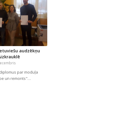
ietuviešu audzēkņu
Aizkrauklē
decembris
 diplomus par moduļa
pe un remonts"…