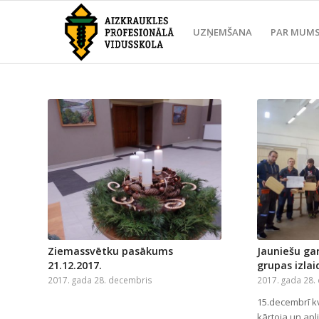
UZŅEMŠANA
PAR MUM
Ziemassvētku pasākums
Jauniešu ga
21.12.2017.
grupas izla
2017. gada 28. decembris
2017. gada 28.
15.decembrī k
kārtoja un ap