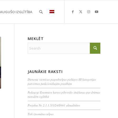
EAUGUŠO IZGLĪTĪBA
MEKLĒT
JAUNĀKIE RAKSTI
Dienesta viesnīcas pagrabtelpas pielāgos III kategorijas
patvertnes funkcionālajām prasībām
Pedagogi Erasmus+ kursos pilnveido zināšanas par drāmas
metodēm izglītībā
Projekta Nr. 2.1.1.5/1/24/I/001 aktualitātes
Tiek iznomātas telpas