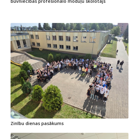
būvniecības profesionālo moduļu skolotājs
Zinību dienas pasākums