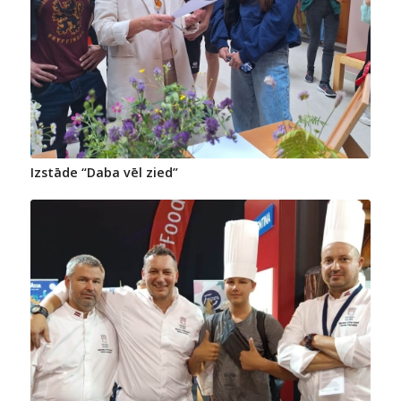
Izstāde “Daba vēl zied”