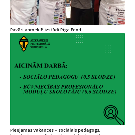
Pavāri apmeklē izstādi Riga Food
Pieejamas vakances – sociālais pedagogs,