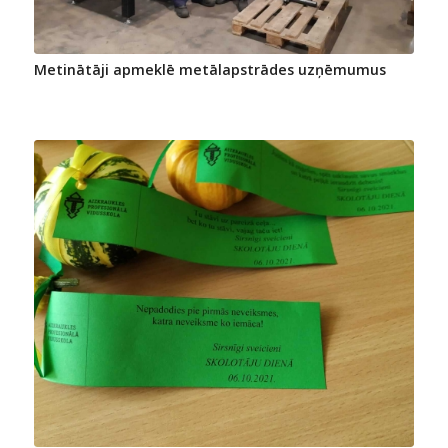
Metinātāji apmeklē metālapstrādes uzņēmumus