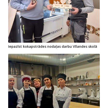
Iepazīst kokapstrādes nodaļas darbu Vīlandes skolā