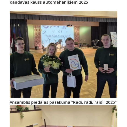
Kandavas kauss automehāniķiem 2025
Ansamblis piedalās pasākumā “Radi, rādi, raidi! 2025″