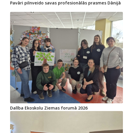
Pavāri pilnveido savas profesionālās prasmes Dānijā
Dalība Ekoskolu Ziemas forumā 2026