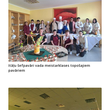
Itāļu šefpavāri vada meistarklases topošajiem
pavāriem