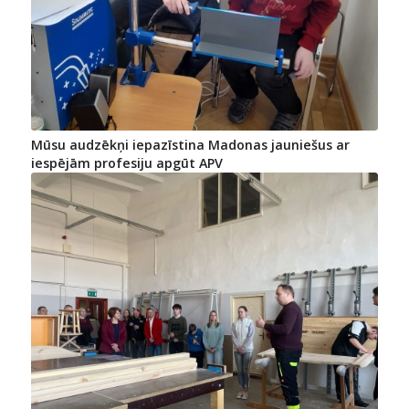
Mūsu audzēkņi iepazīstina Madonas jauniešus ar
iespējām profesiju apgūt APV