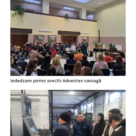
Iededzam pirmo svecīti Adventes vainagā