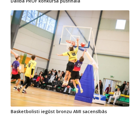
Dalība PROF konkursa pusfinālā
Basketbolisti iegūst bronzu AMI sacensībās