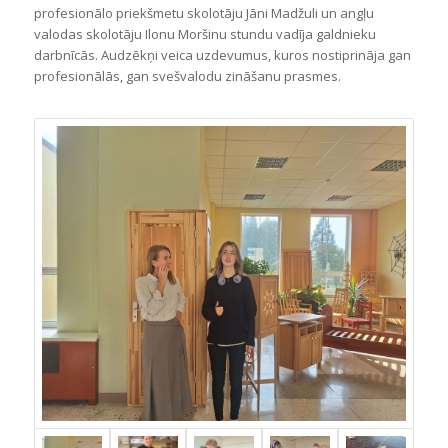
profesionālo priekšmetu skolotāju Jāni Madžuli un angļu
valodas skolotāju Ilonu Moršinu stundu vadīja galdnieku
darbnīcās. Audzēkņi veica uzdevumus, kuros nostiprināja gan
profesionālās, gan svešvalodu zināšanu prasmes.