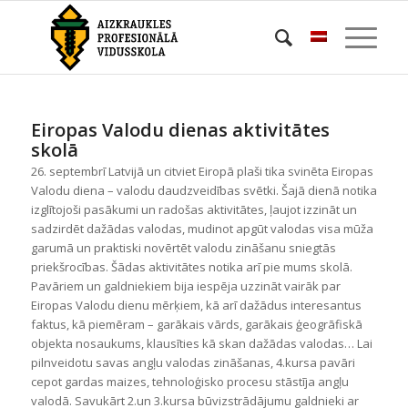
Eiropas Valodu dienas aktivitātes
skolā
26. septembrī Latvijā un citviet Eiropā plaši tika svinēta Eiropas
Valodu diena – valodu daudzveidības svētki. Šajā dienā notika
izglītojoši pasākumi un radošas aktivitātes, ļaujot izzināt un
sadzirdēt dažādas valodas, mudinot apgūt valodas visa mūža
garumā un praktiski novērtēt valodu zināšanu sniegtās
priekšrocības. Šādas aktivitātes notika arī pie mums skolā.
Pavāriem un galdniekiem bija iespēja uzzināt vairāk par
Eiropas Valodu dienu mērķiem, kā arī dažādus interesantus
faktus, kā piemēram – garākais vārds, garākais ģeogrāfiskā
objekta nosaukums, klausīties kā skan dažādas valodas… Lai
pilnveidotu savas angļu valodas zināšanas, 4.kursa pavāri
cepot gardas maizes, tehnoloģisko procesu stāstīja angļu
valodā. Savukārt 2.un 3.kursa būvizstrādājumu galdnieki ar