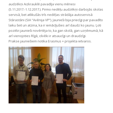
audzēkņi Aizkrauklē pavadīja vienu mēnesi
(5.11.2017.-1.12.2017.). Pirmo nedēļu audzēkņi darbojās skolas
servisā, bet atlikušās trīs nedēļas strādāja autoservisā
Stārastāni (SIA “Avēnija VP”). Jaunieši bija priecīgi par pavadīto
laiku šeit un atzina, ka ir iemācījušies arī daudz ko jaunu. Ļoti
pozitīvi jaunieši novērtēja to, ka gan skolā, gan uzņēmumā, kā
arī vienojoties Rīgā, cilvēki ir atsaucīgi un draudzīgi.
Prakse jauniešiem notika Erasmus + projekta ietvaros.