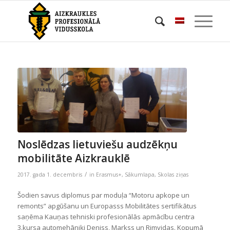
Noslēdzas lietuviešu audzēkņu
mobilitāte Aizkrauklē
/
2017. gada 1. decembris
in
Erasmus+
,
Sākumlapa
,
Skolas ziņas
Šodien savus diplomus par moduļa “Motoru apkope un
remonts” apgūšanu un Europasss Mobilitātes sertifikātus
saņēma Kauņas tehniski profesionālās apmācību centra
3.kursa automehāniķi Deniss, Markss un Rimvidas. Kopumā