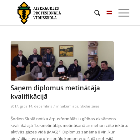
Saņem diplomus metinātāja
kvalifikācijā
/
2017. gada 14. decembris
in
Sākumlapa
,
Skolas ziņas
Šodien Skolā notika ārpusformālās izglītības eksāmens
kvalifikācijā “Lokmetinātājs metināšanā ar mehanizēto iekārtu
aktīvās gāzes vidē (MAG) “. Diplomus saņēma 8 vīri, kuri
pierādīja savu profesionālo kompetenci šajā profesijā.