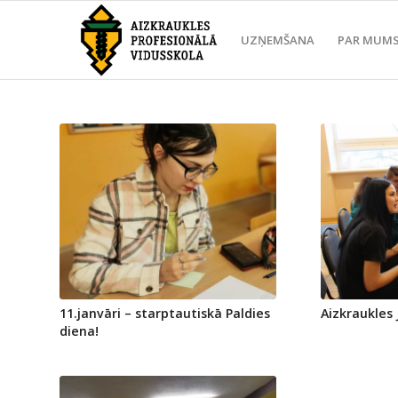
UZŅEMŠANA
PAR MUM
11.janvāri – starptautiskā Paldies
Aizkraukles
diena!