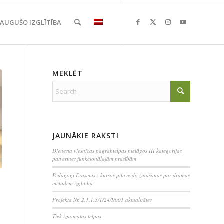
EAUGUŠO IZGLĪTĪBA
MEKLĒT
JAUNĀKIE RAKSTI
Dienesta viesnīcas pagrabtelpas pielāgos III kategorijas
patvertnes funkcionālajām prasībām
Pedagogi Erasmus+ kursos pilnveido zināšanas par drāmas
metodēm izglītībā
Projekta Nr. 2.1.1.5/1/24/I/001 aktualitātes
Tiek iznomātas telpas