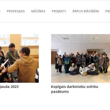
S
PROFESIJAS
MĀCĪBAS
PROJEKTI
ĀRPUS MĀCĪBĀM
PI
 Jauda 2023
Kopīgais darbinieku svētku
pasākums