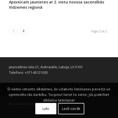
Apsveicam jaunietes ar 2. vietu novusa sacensībās
Vidzemes reģionā
1
2
Page 2 of 2
Jaunceltnes iela 21, Aizkraukle, Latvija, LV-5101
Telefons: +371-65121035
Šī vietne izmanto sīkdatnes, lai uzlabotu lietošanas pieredzi un
optimizētu tās darbību. Turpinot lietot šo vietni, Jūs piekrītiet
sīkdatņu lietošanai!
© Aizkraukles Profesionālā vidusskola
Labi
Lasīt vairāk