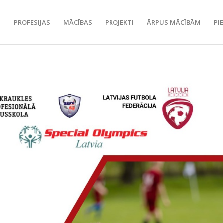
S
PROFESIJAS
MĀCĪBAS
PROJEKTI
ĀRPUS MĀCĪBĀM
PI