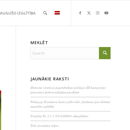
EAUGUŠO IZGLĪTĪBA
MEKLĒT
JAUNĀKIE RAKSTI
Dienesta viesnīcas pagrabtelpas pielāgos III kategorijas
patvertnes funkcionālajām prasībām
Pedagogi Erasmus+ kursos pilnveido zināšanas par drāmas
metodēm izglītībā
Projekta Nr. 2.1.1.5/1/24/I/001 aktualitātes
Tiek iznomātas telpas