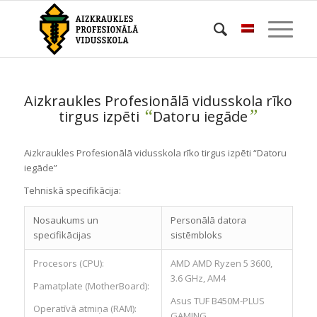
Aizkraukles Profesionālā vidusskola rīko
“
”
tirgus izpēti
Datoru iegāde
Aizkraukles Profesionālā vidusskola rīko tirgus izpēti “Datoru
iegāde”
Tehniskā specifikācija:
Nosaukums un
Personālā datora
specifikācijas
sistēmbloks
Procesors (CPU):
AMD AMD Ryzen 5 3600,
3.6 GHz, AM4
Pamatplate (MotherBoard):
Asus TUF B450M-PLUS
Operatīvā atmiņa (RAM):
GAMING