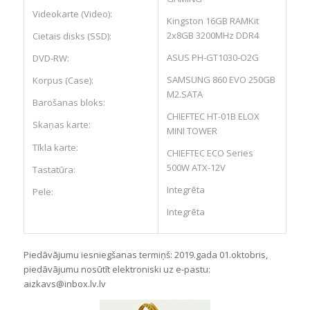
Videokarte (Video):
Kingston 16GB RAMKit
2x8GB 3200MHz DDR4
Cietais disks (SSD):
ASUS PH-GT1030-O2G
DVD-RW:
SAMSUNG 860 EVO 250GB
Korpus (Case):
M2.SATA
Barošanas bloks:
CHIEFTEC HT-01B ELOX
Skaņas karte:
MINI TOWER
Tīkla karte:
CHIEFTEC ECO Series
500W ATX-12V
Tastatūra:
Integrēta
Pele:
Integrēta
Piedāvājumu iesniegšanas termiņš: 2019.gada 01.oktobris,
piedāvājumu nosūtīt elektroniski uz e-pastu:
aizkavs@inbox.lv.lv