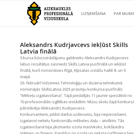
UZŅEMŠANA
PAR MUM
Aleksandrs Kudrjavcevs iekļūst Skills
Latvia finālā
3.kursa būvizstrādājumu galdnieks Aleksandrs Kudrjavcevs
labus rezultātus sasniedz Skills Latvia pusfinālā un iekļūst
finālā, kurš norisināsies Rīgā, Ķīpsalas izstāžu hallē 8. un 9.
maijā.
26. februārī Vidzemes Tehnoloģiju un dizaina tehnikumā
norisinājās SkillsLatvia 2025 prasmju konkursa pusfināls
“Mēbeļu izgatavošana”. Tajā piedalījās 11 jaunie speciālisti no
10 profesionālās izglītības iestādēm. Mūsu skolu šajā konkurs
pārstāvēja Aleksandrs Kudrjavcevs.
Konkursantiem, pildot darba uzdevumu, bija nepieciešams
izgatavot nelielu funkcionālu mēbeles daļu – atvilktni. Tās
izgatavošanā bija jāizmanto ozola masīvkoks, kokšķiedru
plātnes un finieris. Papildus no ozola un rieksta nažfiniera bija