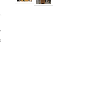
nu
u
ā