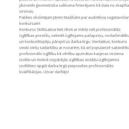
jāizveido ģeometriska salikuma finierējums kā daļa no skapīša
virsmas.
Paldies skolotājam Jānim Madžulim par audzēkņa sagatavoša
konkursam!
Konkurss SkillsLatvia tiek rīkoti ar mērķi celt profesionālās
izglītības prestižu, sekmēt izglītojamo pašapziņu, nodarbinātīb
un konkurētspēju, pārejot uz darba tirgu. Vienlaikus, konkursi
veido ciešu sadarbību ar nozarēm, kā arī popularizē sabiedrīb
profesionālo izglītību kā vērtību apzinātas karjeras virziena
izvēlei un motivē vispārējās izglītības iestāžu izglītojamos
izvēlēties apgūt darba tirgū pieprasītas profesionālās
kvalifikācijas. Uzvar darītājs!