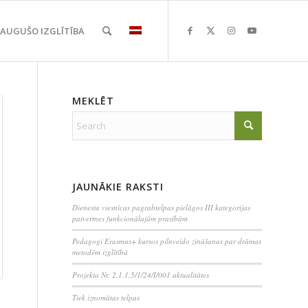
EAUGUŠO IZGLĪTĪBA
MEKLĒT
JAUNĀKIE RAKSTI
Dienesta viesnīcas pagrabtelpas pielāgos III kategorijas
patvertnes funkcionālajām prasībām
Pedagogi Erasmus+ kursos pilnveido zināšanas par drāmas
metodēm izglītībā
Projekta Nr. 2.1.1.5/1/24/I/001 aktualitātes
Tiek iznomātas telpas