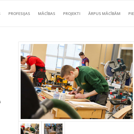
S
PROFESIJAS
MĀCĪBAS
PROJEKTI
ĀRPUS MĀCĪBĀM
PI
ā