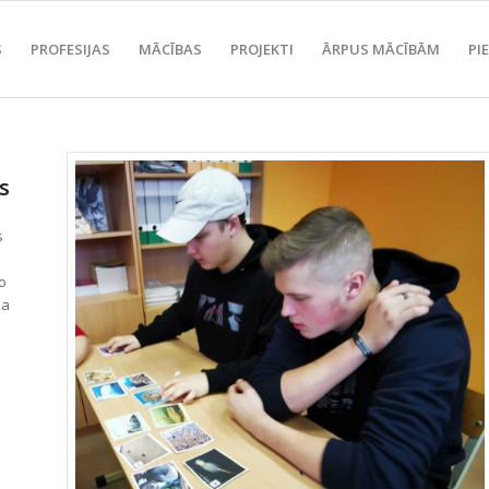
S
PROFESIJAS
MĀCĪBAS
PROJEKTI
ĀRPUS MĀCĪBĀM
PI
s
s
to
ka