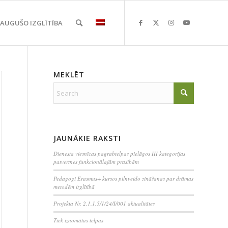
EAUGUŠO IZGLĪTĪBA
MEKLĒT
JAUNĀKIE RAKSTI
Dienesta viesnīcas pagrabtelpas pielāgos III kategorijas
patvertnes funkcionālajām prasībām
Pedagogi Erasmus+ kursos pilnveido zināšanas par drāmas
metodēm izglītībā
Projekta Nr. 2.1.1.5/1/24/I/001 aktualitātes
Tiek iznomātas telpas