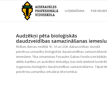
UZŅEMŠANA
PAR MUM
Audzēkņi pēta bioloģiskās
daudzveidības samazināšanas iemeslu
Rīcības dienas nedēļā 1E, 1A un 2GK dabaszinības stundā
pievērsa uzmanību bioloģiskās daudzveidības samazināšanā
iemesliem. Tika izmantotas Pasaules Dabas Fonda izstrādātās
attēlu kartītes un audzēkņi diskutēja, kas tieši ietekmē konkrē
organismu bioloģisko daudzveidības samazināšanos. Tāpat ti
pievērsta uzmanība cirkulārai ekonomikai.