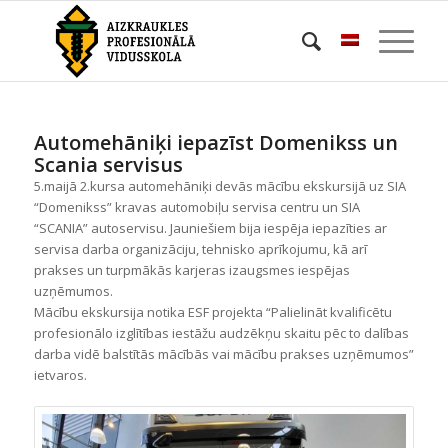
Automehāniķi iepazīst Domenikss un
Scania servisus
5.maijā 2.kursa automehāniķi devās mācību ekskursijā uz SIA
“Domenikss” kravas automobiļu servisa centru un SIA
“SCANIA” autoservisu. Jauniešiem bija iespēja iepazīties ar
servisa darba organizāciju, tehnisko aprīkojumu, kā arī
prakses un turpmākās karjeras izaugsmes iespējas
uzņēmumos.
Mācību ekskursija notika ESF projekta “Palielināt kvalificētu
profesionālo izglītības iestāžu audzēkņu skaitu pēc to dalības
darba vidē balstītās mācībās vai mācību prakses uzņēmumos”
ietvaros.