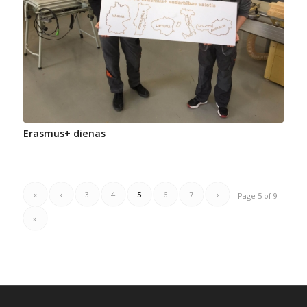
Erasmus+ dienas
«
‹
3
4
5
6
7
›
Page 5 of 9
»