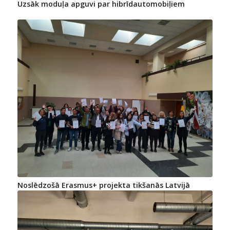
Uzsāk moduļa apguvi par hibrīdautomobiļiem
Noslēdzošā Erasmus+ projekta tikšanās Latvijā