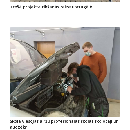
Trešā projekta tikšanās reize Portugālē
Skolā viesojas Biržu profesionālās skolas skolotāji un
audzēkņi