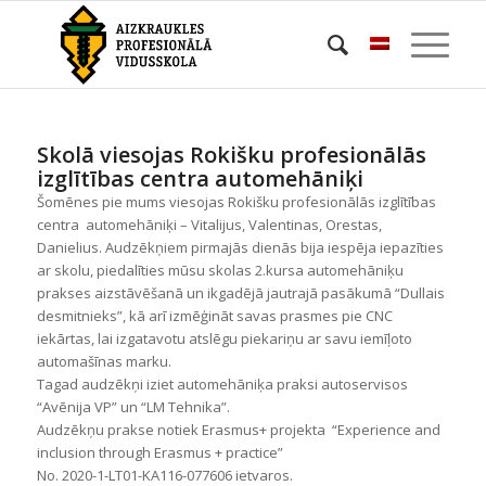
Skolā viesojas Rokišku profesionālās
izglītības centra automehāniķi
Šomēnes pie mums viesojas Rokišku profesionālās izglītības
centra automehāniķi – Vitalijus, Valentinas, Orestas,
Danielius. Audzēkņiem pirmajās dienās bija iespēja iepazīties
ar skolu, piedalīties mūsu skolas 2.kursa automehāniķu
prakses aizstāvēšanā un ikgadējā jautrajā pasākumā “Dullais
desmitnieks”, kā arī izmēģināt savas prasmes pie CNC
iekārtas, lai izgatavotu atslēgu piekariņu ar savu iemīļoto
automašīnas marku.
Tagad audzēkņi iziet automehāniķa praksi autoservisos
“Avēnija VP” un “LM Tehnika”.
Audzēkņu prakse notiek Erasmus+ projekta “Experience and
inclusion through Erasmus + practice”
No. 2020-1-LT01-KA116-077606 ietvaros.