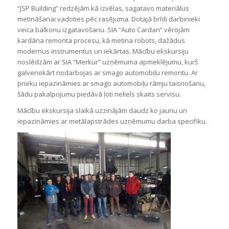
“JSP Building” redzējām kā izvēlas, sagatavo materiālus
metināšanai vadoties pēc rasējuma. Dotajā brīdi darbinieki
veica balkonu izgatavošanu. SIA “Auto Cardan” vērojām
kardāna remonta procesu, kā metina robots, dažādus
modernus instrumentus un iekārtas. Mācību ekskursiju
noslēdzām ar SIA “Merkur” uzņēmuma apmeklējumu, kurš
galvenokārt nodarbojas ar smago automobiļu remontu. Ar
prieku iepazināmies ar smago automobiļu rāmju taisnošanu,
šādu pakalpojumu piedāvā ļoti neliels skaits servisu.
Mācību ekskursija slaikā uzzinājām daudz ko jaunu un
iepazināmies ar metālapstrādes uzņēmumu darba specifiku.