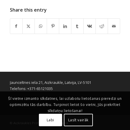
Share this entry
Jaunceltnes iela 21, Aizkraukle, Latvija, LV-5101
Telefons: +371-65121035
Šī vietne izmanto sīkdatnes, lai uzlabotu lietošanas pieredzi un
optimizētu tās darbību. Turpinot lietot šo vietni, Jūs piekrītiet
sīkdatņu lietošanai!
Labi
Lasīt vairāk
© Aizkraukles Profesionālā vidusskola