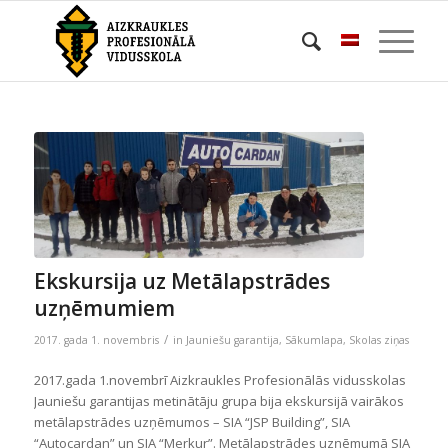
Ekskursija uz Metālapstrādes
uzņēmumiem
/
2017. gada 1. novembris
in
Jauniešu garantija
,
Sākumlapa
,
Skolas ziņas
2017.gada 1.novembrī Aizkraukles Profesionālās vidusskolas
Jauniešu garantijas metinātāju grupa bija ekskursijā vairākos
metālapstrādes uzņēmumos – SIA “JSP Building”, SIA
“Autocardan” un SIA “Merkur”. Metālapstrādes uzņēmumā SIA