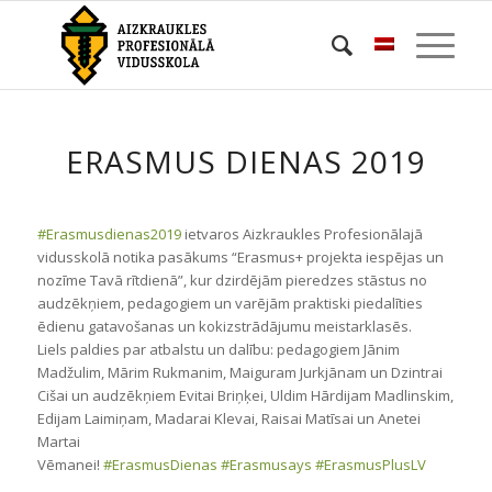
ERASMUS DIENAS 2019
#
Erasmusdienas2019
ietvaros Aizkraukles Profesionālajā
vidusskolā notika pasākums “Erasmus+ projekta iespējas un
nozīme Tavā rītdienā”, kur dzirdējām pieredzes stāstus no
audzēkņiem, pedagogiem un varējām praktiski piedalīties
ēdienu gatavošanas un kokizstrādājumu meistarklasēs.
Liels paldies par atbalstu un dalību: pedagogiem Jānim
Madžulim, Mārim Rukmanim, Maiguram Jurkjānam un Dzintrai
Cišai un audzēkņiem Evitai Briņķei, Uldim Hārdijam Madlinskim,
Edijam Laimiņam, Madarai
Klevai, Raisai Matīsai un Anetei
Martai
Vēmanei!
#
ErasmusDienas
#
Erasmusays
#
ErasmusPlusLV