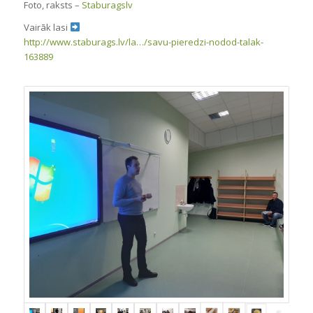
Foto, raksts –
Staburagslv
Vairāk lasi
http://www.staburags.lv/la…/savu-pieredzi-nodod-talak-
163889