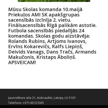
Mūsu Skolas komanda 10.maijā
Priekuļos AMI SK apakšgrupas
sacensībās izcīnīja 2. vietu.
Finālsacensībās Rīgā palikām astotie.
Futbola sacensībās piedalījās 24
komandas. Skolas godu aizstāvēja:
Rolands Rubins, Artjoms Ivanovs,
Ervīns Kokarevičs, Ralfs Liepiņš,
Deivids Vanags, Dans Tračs, Armands
Makučonis, Kristaps Āboliņš.
APSVEICAM!
Jaunceltnes iela 21, Aizkraukle, Latvija, LV-5101
Telefons: +371-65121035