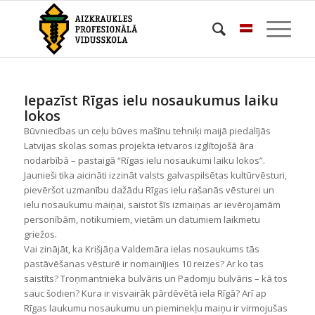
Iepazīst Rīgas ielu nosaukumus laiku
lokos
Būvniecības un ceļu būves mašīnu tehniķi maijā piedalījās
Latvijas skolas somas projekta ietvaros izglītojošā āra
nodarbībā – pastaigā “Rīgas ielu nosaukumi laiku lokos”.
Jaunieši tika aicināti izzināt valsts galvaspilsētas kultūrvēsturi,
pievēršot uzmanību dažādu Rīgas ielu rašanās vēsturei un
ielu nosaukumu maiņai, saistot šīs izmaiņas ar ievērojamām
personībām, notikumiem, vietām un datumiem laikmetu
griežos.
Vai zinājāt, ka Krišjāņa Valdemāra ielas nosaukums tās
pastāvēšanas vēsturē ir nomainījies 10 reizes? Ar ko tas
saistīts? Troņmantnieka bulvāris un Padomju bulvāris – kā tos
sauc šodien? Kura ir visvairāk pārdēvētā iela Rīgā? Arī ap
Rīgas laukumu nosaukumu un pieminekļu maiņu ir virmojušas