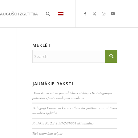
EAUGUŠO IZGLĪTĪBA
MEKLĒT
JAUNĀKIE RAKSTI
Dienesta viesnīcas pagrabtelpas pielāgos III kategorijas
patvertnes funkcionālajām prasībām
Pedagogi Erasmus+ kursos pilnveido zināšanas par drāmas
metodēm izglītībā
Projekta Nr. 2.1.1.5/1/24/I/001 aktualitātes
Tiek iznomātas telpas