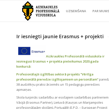
UZŅEMŠANA
PAR MUM
Ir iesniegti jaunie Erasmus + projekti
Aizkraukles Profesionālā vidusskola ir
iesniegusi Erasmus + projekta pieteikumus 2020.gada
konkursā:
Profesionālajā izglītības sektorā projekts “Vērtīga
profesionālā pieredze izglītojamiem un personālam”
pared
38 audzēkņu praksi ārzemēs un 15 pedagogu pieredzes
apmaiņas.
Skola turpinās sadarbību ar esošajiem sadarbības partneriem
Vācijā (Erasmus Partner), Lietuvā (Kauņas un Marijampoles
profesionālajām skolām), Portugālē (E.P.D. – European Project