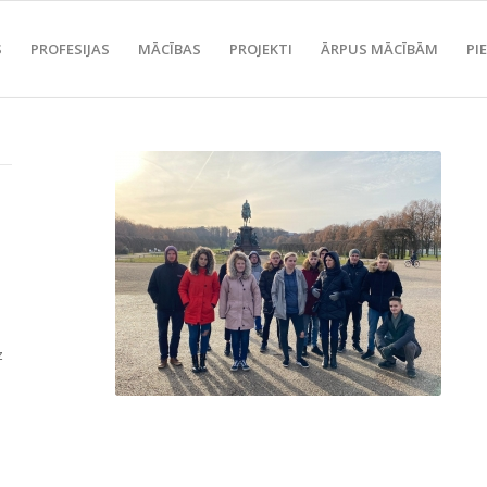
S
PROFESIJAS
MĀCĪBAS
PROJEKTI
ĀRPUS MĀCĪBĀM
PI
z