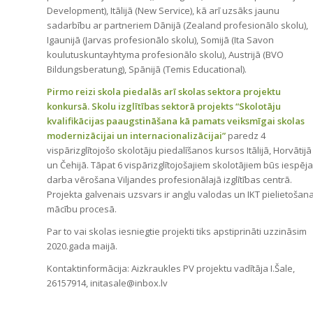
Development), Itālijā (New Service), kā arī uzsāks jaunu
sadarbību ar partneriem Dānijā (Zealand profesionālo skolu),
Igaunijā (Jarvas profesionālo skolu), Somijā (Ita Savon
koulutuskuntayhtyma profesionālo skolu), Austrijā (BVO
Bildungsberatung), Spānijā (Temis Educational).
Pirmo reizi skola piedalās arī skolas sektora projektu
konkursā. Skolu izglītības sektorā projekts “Skolotāju
kvalifikācijas paaugstināšana kā pamats veiksmīgai skolas
modernizācijai un internacionalizācijai”
paredz 4
vispārizglītojošo skolotāju piedalīšanos kursos Itālijā, Horvātijā
un Čehijā. Tāpat 6 vispārizglītojošajiem skolotājiem būs iespēja
darba vērošana Viljandes profesionālajā izglītības centrā.
Projekta galvenais uzsvars ir angļu valodas un IKT pielietošan
mācību procesā.
Par to vai skolas iesniegtie projekti tiks apstiprināti uzzināsim
2020.gada maijā.
Kontaktinformācija: Aizkraukles PV projektu vadītāja I.Šale,
26157914, initasale@inbox.lv