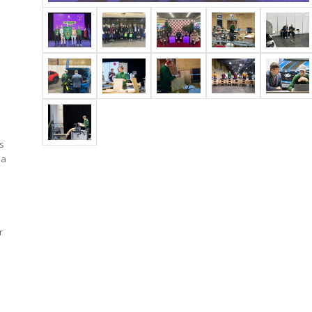
s
ba
r