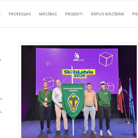
S
PROFESIJAS
MĀCĪBAS
PROJEKTI
ĀRPUS MĀCĪBĀM
PI
s
u
s,