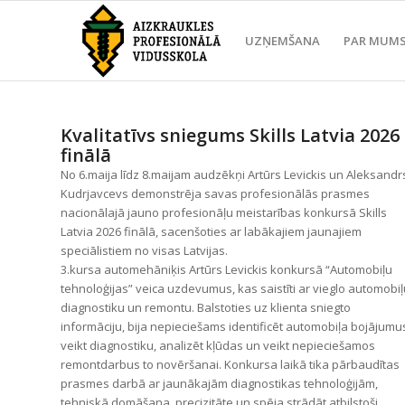
UZŅEMŠANA
PAR MUM
Kvalitatīvs sniegums Skills Latvia 2026
finālā
No 6.maija līdz 8.maijam audzēkņi Artūrs Levickis un Aleksandr
Kudrjavcevs demonstrēja savas profesionālās prasmes
nacionālajā jauno profesionāļu meistarības konkursā Skills
Latvia 2026 finālā, sacenšoties ar labākajiem jaunajiem
speciālistiem no visas Latvijas.
3.kursa automehāniķis Artūrs Levickis konkursā “Automobiļu
tehnoloģijas” veica uzdevumus, kas saistīti ar vieglo automobiļ
diagnostiku un remontu. Balstoties uz klienta sniegto
informāciju, bija nepieciešams identificēt automobiļa bojājumu
veikt diagnostiku, analizēt kļūdas un veikt nepieciešamos
remontdarbus to novēršanai. Konkursa laikā tika pārbaudītas
prasmes darbā ar jaunākajām diagnostikas tehnoloģijām,
tehniskā domāšana, precizitāte un spēja strādāt atbilstoši