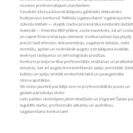
nozares profesionālajiem standartiem.
Savukārt 4.kursa būvizstrādājumu galdnieks Aleksandrs
Kudrjavcevs konkursā “Mēbeļu izgatavošana” izgatavoja brīvi
stāvošu mēbeli — skapīti. Darba procesā tika kombinēti dažādi
materiāli — finierēta MDF plātne, ozola masīvkoks, kā arī ozola
un sapeli finiera intarsijas elementi. Konkursantam bija jāspēj
precīzi lasīt tehnisko dokumentāciju, sagatavot detaļas, veikt
montāžu, apdari un nodrošināt augstu izstrādājuma kvalitāti,
ievērojot rasējumus un tehnoloģiskās prasības.
Konkursi prasīja ne tikai profesionālās zināšanas un praktiskā
iemaņas, bet arī augstu koncentrēšanās spēju, precizitāti, dar
kultūru un spēju strādāt ierobežotā laikā un paaugstināta
stresa apstākļos.
Abi mūsu jaunieši parādīja sevi no profesionālākās puses un
godam pārstāvēja skolu!
Liels paldies skolotājiem Jānim Madžulim un Edgaram Šalam pa
ieguldīto darbu, profesionālo atbalstu un audzēkņu
sagatavošanu konkursam!