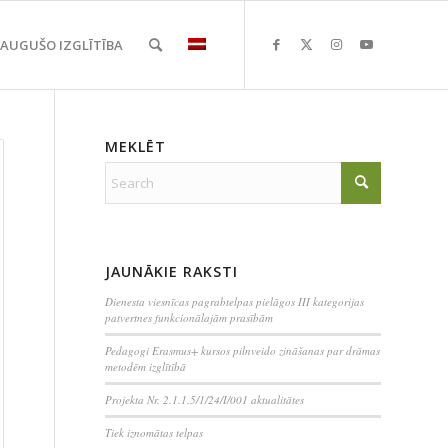
EAUGUŠO IZGLĪTĪBA
MEKLĒT
JAUNĀKIE RAKSTI
Dienesta viesnīcas pagrabtelpas pielāgos III kategorijas
patvertnes funkcionālajām prasībām
Pedagogi Erasmus+ kursos pilnveido zināšanas par drāmas
metodēm izglītībā
Projekta Nr. 2.1.1.5/1/24/I/001 aktualitātes
Tiek iznomātas telpas