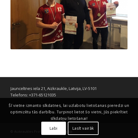
Jaunceltnes iela 21, Aizkraukle, Latvija, LV-5101
Telefons: +371-65121035
Šī vietne izmanto sīkdatnes, lai uzlabotu lietošanas pieredzi un
optimizētu tās darbību. Turpinot lietot šo vietni, Jūs piekrītiet
sīkdatņu lietošanai!
Labi
Lasīt vairāk
© Aizkraukles Profesionālā vidusskola