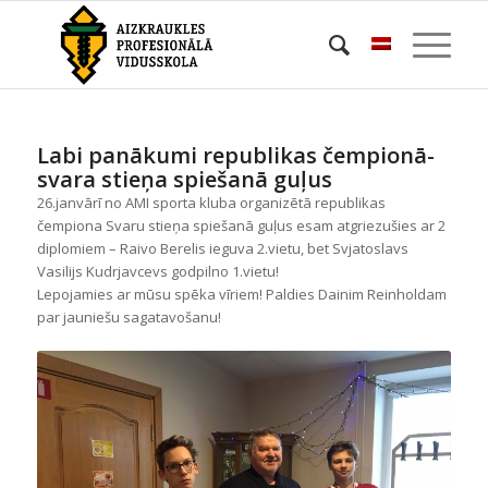
Labi panākumi republikas čempionā-
svara stieņa spiešanā guļus
26.janvārī no AMI sporta kluba organizētā republikas
čempiona Svaru stieņa spiešanā guļus esam atgriezušies ar 2
diplomiem – Raivo Berelis ieguva 2.vietu, bet Svjatoslavs
Vasilijs Kudrjavcevs godpilno 1.vietu!
Lepojamies ar mūsu spēka vīriem! Paldies Dainim Reinholdam
par jauniešu sagatavošanu!