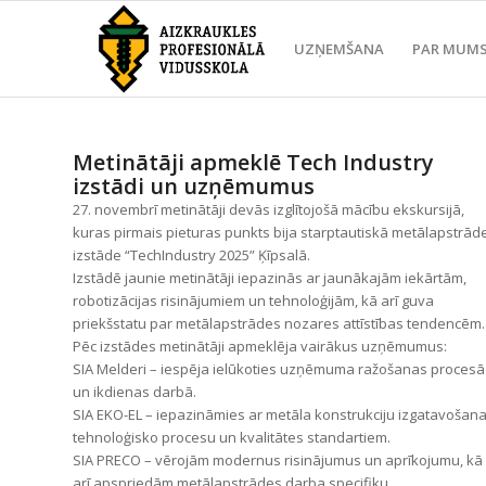
UZŅEMŠANA
PAR MUM
Metinātāji apmeklē Tech Industry
izstādi un uzņēmumus
27. novembrī metinātāji devās izglītojošā mācību ekskursijā,
kuras pirmais pieturas punkts bija starptautiskā metālapstrād
izstāde “TechIndustry 2025” Ķīpsalā.
Izstādē jaunie metinātāji iepazinās ar jaunākajām iekārtām,
robotizācijas risinājumiem un tehnoloģijām, kā arī guva
priekšstatu par metālapstrādes nozares attīstības tendencēm.
Pēc izstādes metinātāji apmeklēja vairākus uzņēmumus:
SIA Melderi – iespēja ielūkoties uzņēmuma ražošanas procesā
un ikdienas darbā.
SIA EKO-EL – iepazināmies ar metāla konstrukciju izgatavošan
tehnoloģisko procesu un kvalitātes standartiem.
SIA PRECO – vērojām modernus risinājumus un aprīkojumu, kā
arī apspriedām metālapstrādes darba specifiku.