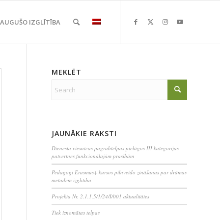
EAUGUŠO IZGLĪTĪBA
MEKLĒT
JAUNĀKIE RAKSTI
Dienesta viesnīcas pagrabtelpas pielāgos III kategorijas
patvertnes funkcionālajām prasībām
Pedagogi Erasmus+ kursos pilnveido zināšanas par drāmas
metodēm izglītībā
Projekta Nr. 2.1.1.5/1/24/I/001 aktualitātes
Tiek iznomātas telpas