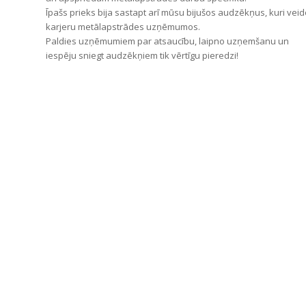
Īpašs prieks bija sastapt arī mūsu bijušos audzēkņus, kuri veid
karjeru metālapstrādes uzņēmumos.
P
aldies uzņēmumiem par atsaucību, laipno uzņemšanu un
iespēju sniegt audzēkņiem tik vērtīgu pieredzi!