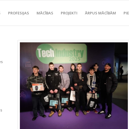
S
PROFESIJAS
MĀCĪBAS
PROJEKTI
ĀRPUS MĀCĪBĀM
PI
es
as