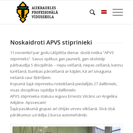
Noskaidroti APVS stiprinieki
11.novembrī par godu Lāčplēša dienai skolā notika “APVS
stiprinieks”. Savus spēkus gan jaunieši, gan skolotāji
pārbaudīja 5 disciplīnās – riepu velšanā, riepas celšanā, kannu
turēšanā, bumbas pārcelšanā ar kājām, kā arī smaguma
nešanā caur šķēršļiem.
Kopumā šajā stiprinieku noteikšanā piedalījās 27 dalībnieki,
visas disciplīnas izpildīja 9 dalībnieki.
APVS stiprinieka statusu ieguvu Ernests Vilcāns un Angelika
Adijāne. Apsveicam!
Šajā pasākumā grupas arī cīnījās virves vilkšanā. Sīvā cīņā
pārākumus uzrādīja 2.kursa automehāniķi.