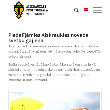
Piedalījāmies Aizkraukles novada
svētku gājienā
11.augustā Aizkrauklē notika novada svētki. Tradicionāli tika
organizēts svētku gājiens. Arī mūsu skolas kolektīvs piedalījās
svētku gājienu!
Spēja sapulcēties tādā kuplā skaitā karstajā vasaras laikā, ir
pierādījums tam, ka mūsu skolas pamatvērtības atsaucība un
vienotība ir redzama gan ikdienas skolas darbā, gan arī
attiecībā uz mūsu novadu!