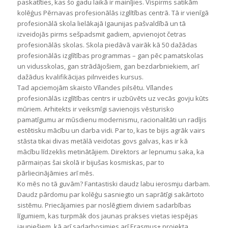
paskatīties, kas šo gadu laikā ir mainījies. Vispirms satikām
ko
lēģus Pērnavas profesionālās izglītības centrā. Tā ir vienīgā
profesionālā skola lielākajā Igaunijas pašvaldībā un tā
izveidojās pirms sešpadsmit gadiem, apvienojot četras
profesionālās skolas. Skola piedāvā vairāk kā 50 dažādas
profesionālās izglītības programmas – gan pēc pamatskolas
un vidusskolas, gan strādājošiem, gan bezdarbniekiem, arī
dažādus kvalifikācijas pilnveides kursus.
Tad apciemojām skaisto Vīlandes pilsētu. Vīlandes
profesionālās izglītības centrs ir uzbūvēts uz vecās govju kūts
mūriem. Arhitekts ir veiksmīgi savienojis vēsturisko
pamatīgumu ar mūsdienu modernismu, racionalitāti un radījis
estētisku mācību un darba vidi. Par to, kas te bijis agrāk vairs
stāsta tikai divas metālā veidotas govs galvas, kas ir kā
mācību līdzeklis metinātājiem. Direktors ar lepnumu saka, ka
pārmaiņas šai skolā ir bijušas kosmiskas, par to
pārliecinājāmies arī mēs.
Ko mēs no tā guvām? Fantastiski daudz labu ierosmju darbam.
Daudz pārdomu par kolēģu sasniegto un saprātīgi sakārtoto
sistēmu. Priecājamies par noslēgtiem diviem sadarbības
līgumiem, kas turpmāk dos jaunas prakses vietas iespējas
jauniešiem, kā arī sadarbosimies arī Erasmus+ projekta