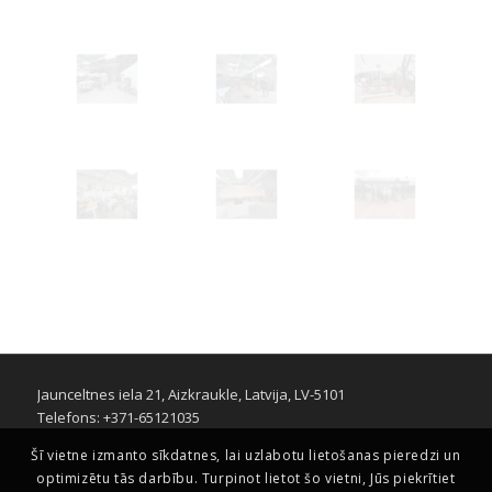
Jaunceltnes iela 21, Aizkraukle, Latvija, LV-5101
Telefons: +371-65121035
Šī vietne izmanto sīkdatnes, lai uzlabotu lietošanas pieredzi un
optimizētu tās darbību. Turpinot lietot šo vietni, Jūs piekrītiet