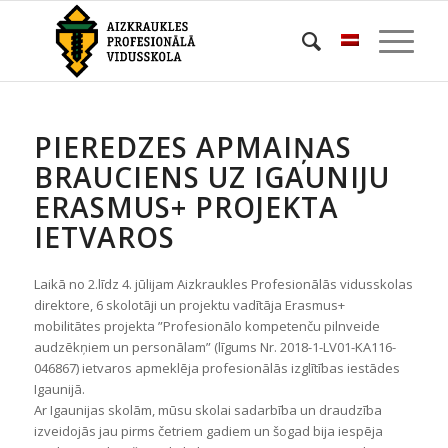
PIEREDZES APMAIŅAS
BRAUCIENS UZ IGAUNIJU
ERASMUS+ PROJEKTA
IETVAROS
Laikā no 2.līdz 4. jūlijam Aizkraukles Profesionālās vidusskolas
direktore, 6 skolotāji un projektu vadītāja Erasmus+
mobilitātes projekta ”Profesionālo kompetenču pilnveide
audzēkņiem un personālam” (līgums Nr. 2018-1-LV01-KA116-
046867) ietvaros apmeklēja profesionālās izglītības iestādes
Igaunijā.
Ar Igaunijas skolām, mūsu skolai sadarbība un draudzība
izveidojās jau pirms četriem gadiem un šogad bija iespēja