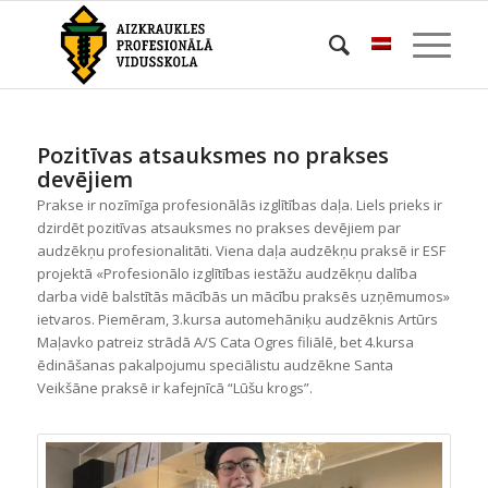
Pozitīvas atsauksmes no prakses
devējiem
Prakse ir nozīmīga profesionālās izglītības daļa. Liels prieks ir
dzirdēt pozitīvas atsauksmes no prakses devējiem par
audzēkņu profesionalitāti. Viena daļa audzēkņu praksē ir ESF
projektā «Profesionālo izglītības iestāžu audzēkņu dalība
darba vidē balstītās mācībās un mācību praksēs uzņēmumos»
ietvaros. Piemēram, 3.kursa automehāniķu audzēknis Artūrs
Maļavko patreiz strādā A/S Cata Ogres filiālē, bet 4.kursa
ēdināšanas pakalpojumu speciālistu audzēkne Santa
Veikšāne praksē ir kafejnīcā “Lūšu krogs”.