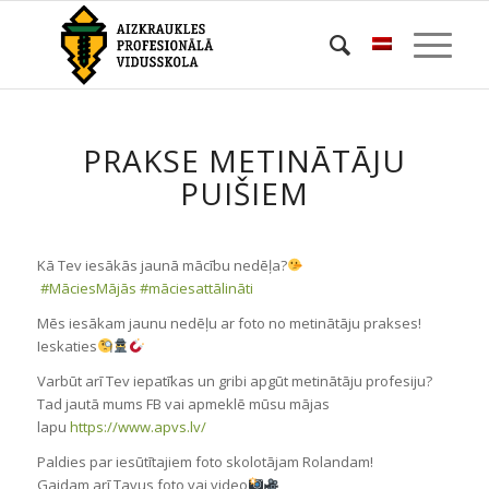
PRAKSE METINĀTĀJU
PUIŠIEM
Kā Tev iesākās jaunā mācību nedēļa?
#
MāciesMājās
#
māciesattālināti
Mēs iesākam jaunu nedēļu ar foto no metinātāju prakses!
Ieskaties
Varbūt arī Tev iepatīkas un gribi apgūt metinātāju profesiju?
Tad jautā mums FB vai apmeklē mūsu mājas
lapu
https://www.apvs.lv/
Paldies par iesūtītajiem foto skolotājam Rolandam!
Gaidam arī Tavus foto vai video