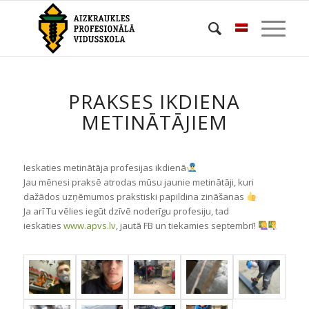
PRAKSES IKDIENA
METINĀTĀJIEM
Ieskaties metinātāja profesijas ikdienā
Jau mēnesi praksē atrodas mūsu jaunie metinātāji, kuri
dažādos uzņēmumos prakstiski papildina zināšanas
Ja arī Tu vēlies iegūt dzīvē noderīgu profesiju, tad
ieskaties
www.apvs.lv
, jautā FB un tiekamies septembrī!