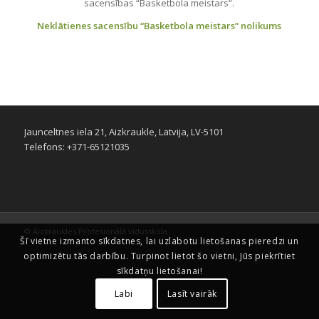
sacensības “Basketbola meistars”.
Neklātienes sacensību “Basketbola meistars” nolikums
Jaunceltnes iela 21, Aizkraukle, Latvija, LV-5101
Telefons: +371-65121035
© Aizkraukles Profesionālā vidusskola
Šī vietne izmanto sīkdatnes, lai uzlabotu lietošanas pieredzi un
optimizētu tās darbību. Turpinot lietot šo vietni, Jūs piekrītiet
sīkdatņu lietošanai!
Labi
Lasīt vairāk