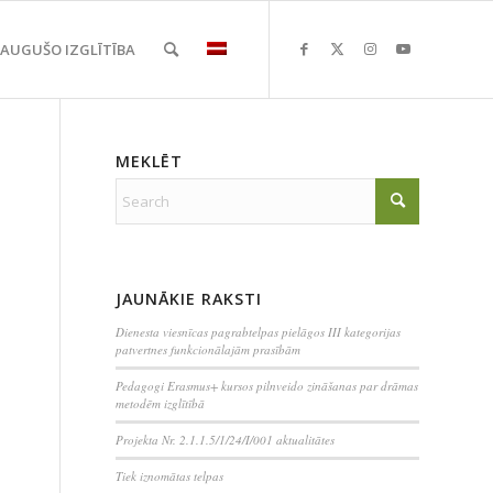
EAUGUŠO IZGLĪTĪBA
MEKLĒT
JAUNĀKIE RAKSTI
Dienesta viesnīcas pagrabtelpas pielāgos III kategorijas
patvertnes funkcionālajām prasībām
Pedagogi Erasmus+ kursos pilnveido zināšanas par drāmas
metodēm izglītībā
Projekta Nr. 2.1.1.5/1/24/I/001 aktualitātes
Tiek iznomātas telpas