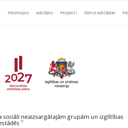
S
PROFESIJAS
MĀCĪBAS
PROJEKTI
ĀRPUS MĀCĪBĀM
PI
a sociāli neaizsargātajām grupām un izglītības
”
estādēs