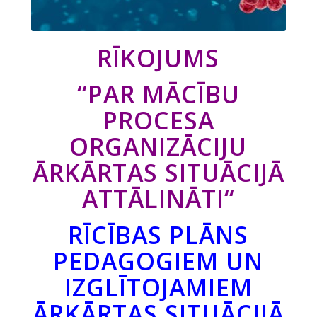
RĪKOJUMS
“
PAR MĀCĪBU
PROCESA
ORGANIZĀCIJU
ĀRKĀRTAS
SITUĀCIJĀ
ATTĀLINĀTI
“
RĪCĪBAS PLĀNS
PEDAGOGIEM UN
IZGLĪTOJAMIEM
ĀRKĀRTAS SITUĀCIJĀ