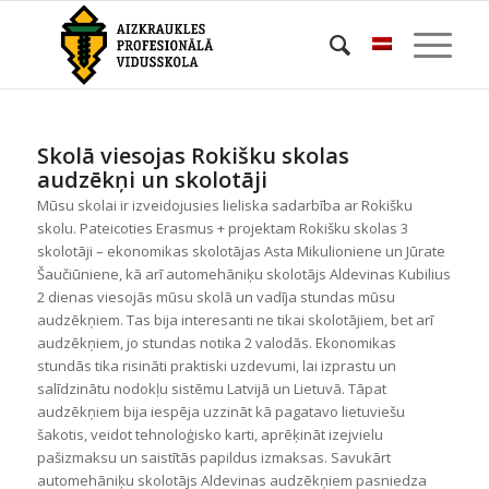
Skolā viesojas Rokišku skolas
audzēkņi un skolotāji
Mūsu skolai ir izveidojusies lieliska sadarbība ar Rokišku
skolu. Pateicoties Erasmus + projektam Rokišku skolas 3
skolotāji – ekonomikas skolotājas Asta Mikulioniene un Jūrate
Šaučiūniene, kā arī automehāniķu skolotājs Aldevinas Kubilius
2 dienas viesojās mūsu skolā un vadīja stundas mūsu
audzēkņiem. Tas bija interesanti ne tikai skolotājiem, bet arī
audzēkņiem, jo stundas notika 2 valodās. Ekonomikas
stundās tika risināti praktiski uzdevumi, lai izprastu un
salīdzinātu nodokļu sistēmu Latvijā un Lietuvā. Tāpat
audzēkņiem bija iespēja uzzināt kā pagatavo lietuviešu
šakotis, veidot tehnoloģisko karti, aprēķināt izejvielu
pašizmaksu un saistītās papildus izmaksas. Savukārt
automehāniķu skolotājs Aldevinas audzēkņiem pasniedza