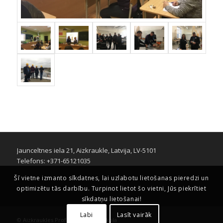
Jaunceltnes iela 21, Aizkraukle, Latvija, LV-5101
Telefons: +371-65121035
Šī vietne izmanto sīkdatnes, lai uzlabotu lietošanas pieredzi un
optimizētu tās darbību. Turpinot lietot šo vietni, Jūs piekrītiet
sīkdatņu lietošanai!
Labi
Lasīt vairāk
© Aizkraukles Profesionālā vidusskola