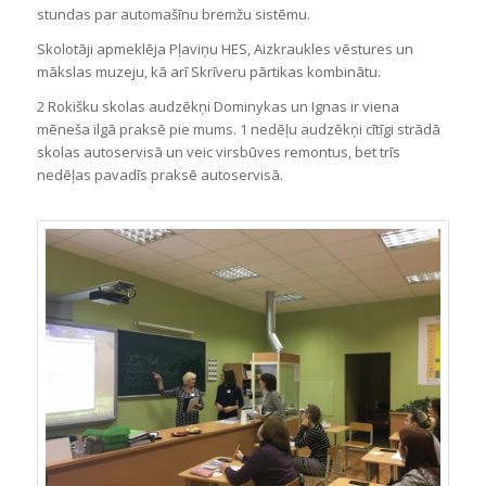
stundas par automašīnu bremžu sistēmu.
Skolotāji apmeklēja Pļaviņu HES, Aizkraukles vēstures un
mākslas muzeju, kā arī Skrīveru pārtikas kombinātu.
2 Rokišku skolas audzēkņi Dominykas un Ignas ir viena
mēneša ilgā praksē pie mums. 1 nedēļu audzēkņi cītīgi strādā
skolas autoservisā un veic virsbūves remontus, bet trīs
nedēļas pavadīs praksē autoservisā.