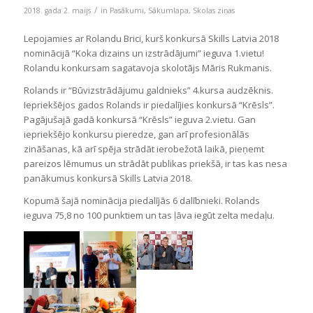
/
2018. gada 2. maijs
in
Pasākumi
,
Sākumlapa
,
Skolas ziņas
Lepojamies ar Rolandu Brici, kurš konkursā Skills Latvia 2018
nominācijā “Koka dizains un izstrādājumi” ieguva 1.vietu!
Rolandu konkursam sagatavoja skolotājs Māris Rukmanis.
Rolands ir “Būvizstrādājumu galdnieks” 4.kursa audzēknis.
Iepriekšējos gados Rolands ir piedalījies konkursā “Krēsls”.
Pagājušajā gadā konkursā “Krēsls” ieguva 2.vietu. Gan
iepriekšējo konkursu pieredze, gan arī profesionālās
zināšanas, kā arī spēja strādāt ierobežotā laikā, pieņemt
pareizos lēmumus un strādāt publikas priekšā, ir tas kas nesa
panākumus konkursā Skills Latvia 2018.
Kopumā šajā nominācija piedalījās 6 dalībnieki. Rolands
ieguva 75,8 no 100 punktiem un tas ļāva iegūt zelta medaļu.