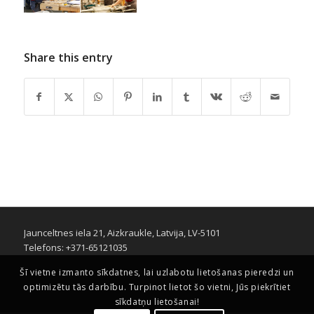
Share this entry
Jaunceltnes iela 21, Aizkraukle, Latvija, LV-5101
Telefons: +371-65121035
Šī vietne izmanto sīkdatnes, lai uzlabotu lietošanas pieredzi un
optimizētu tās darbību. Turpinot lietot šo vietni, Jūs piekrītiet
sīkdatņu lietošanai!