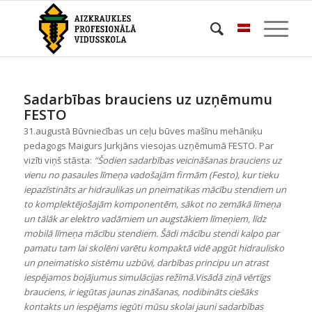
Sadarbības brauciens uz uzņēmumu
FESTO
31.augustā Būvniecības un ceļu būves mašīnu mehāniķu
pedagogs Maigurs Jurkjāns viesojas uzņēmumā FESTO. Par
vizīti viņš stāsta:
“Šodien sadarbības veicināšanas brauciens uz
vienu no pasaules līmeņa vadošajām firmām (Festo), kur tieku
iepazīstināts ar hidraulikas un pneimatikas mācību stendiem un
to komplektējošajām komponentēm, sākot no zemākā līmeņa
un tālāk ar elektro vadāmiem un augstākiem līmeņiem, līdz
mobilā līmeņa mācību stendiem. Šādi mācību stendi kalpo par
pamatu tam lai skolēni varētu kompaktā vidē apgūt hidraulisko
un pneimatisko sistēmu uzbūvi, darbības principu un atrast
iespējamos bojājumus simulācijas režīmā.Visādā ziņā vērtīgs
brauciens, ir iegūtas jaunas zināšanas, nodibināts ciešāks
kontakts un iespējams iegūti mūsu skolai jauni sadarbības