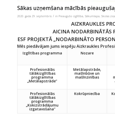
Sākas uzņemšana mācībās pieaugušaj
/
2020. gada 29. septembris
in
Pieaugušo izglītība
,
Sākumlapa
,
Skolas ziņ
AIZKRAUKLES PR
AICINA NODARBINĀTĀS 
ESF PROJEKTĀ „NODARBINĀTO PERSON
Mēs piedāvājam jums iespēju Aizkraukles Profes
Izglītības programma
Nozare
Profesionālās
Metālapstrāde,
tālākizglītības
mašīnbūve un
programma
mašīnzinības
m
„Metālapstrāde”
Profesionālās
Kokrūpniecība
K
tālākizglītības
programma
„Kokizstrādājumu
izgatavošana”