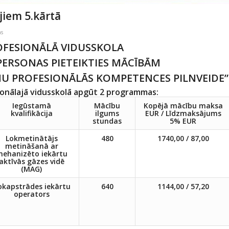
iem 5.kārtā
as
OFESIONĀLĀ VIDUSSKOLA
PERSONAS PIETEIKTIES MĀCĪBĀM
U PROFESIONĀLĀS KOMPETENCES PILNVEIDE”
ionālajā vidusskolā apgūt 2 programmas:
Iegūstamā
Mācību
Kopējā mācību maksa
kvalifikācija
ilgums
EUR / Līdzmaksājums
stundas
5% EUR
Lokmetinātājs
480
1740,00 / 87,00
metināšanā ar
ehanizēto iekārtu
aktīvās gāzes vidē
(MAG)
okapstrādes iekārtu
640
1144,00 / 57,20
operators