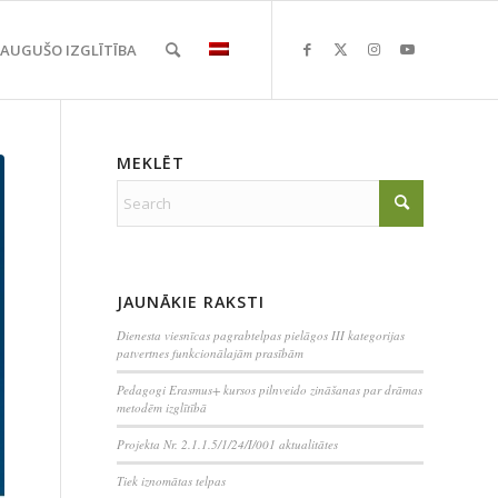
EAUGUŠO IZGLĪTĪBA
MEKLĒT
JAUNĀKIE RAKSTI
Dienesta viesnīcas pagrabtelpas pielāgos III kategorijas
patvertnes funkcionālajām prasībām
Pedagogi Erasmus+ kursos pilnveido zināšanas par drāmas
metodēm izglītībā
Projekta Nr. 2.1.1.5/1/24/I/001 aktualitātes
Tiek iznomātas telpas