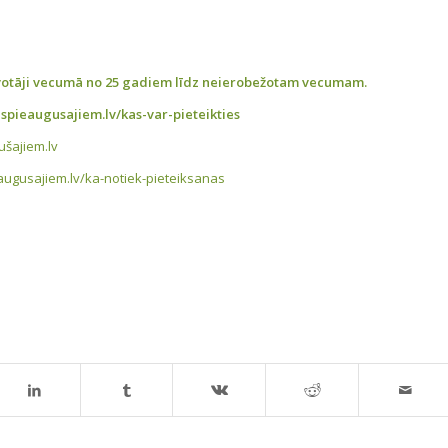
īvotāji vecumā no 25 gadiem līdz neierobežotam vecumam.
spieaugusajiem.lv/kas-var-pieteikties
šajiem.lv
augusajiem.lv/ka-notiek-pieteiksanas