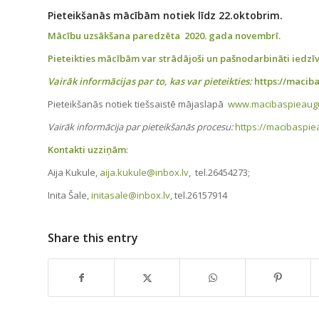
Pieteikšanās mācībām notiek līdz 22.oktobrim.
Mācību uzsākšana paredzēta 2020. gada novembrī.
Pieteikties mācībām var
strādājoši un pašnodarbināti iedz
Vairāk informācijas par to, kas var pieteikties:
https://maciba
Pieteikšanās notiek tiešsaistē mājaslapā
www.macibaspieaugu
Vairāk informācija par pieteikšanās procesu:
https://macibaspie
Kontakti
uzziņām
:
Aija Kukule,
aija.kukule@inbox.lv
, tel.26454273;
Inita Šale,
initasale@inbox.lv
, tel.26157914
Share this entry