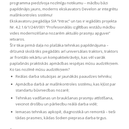
programma piedzīvoja nozīmīgu notikumu – mācību bāzi
papildinājis jauns, moderns ekskavators Develon ar integrētu
mašīnkontroles sistēmu!
Ekskavatoru piegādāja SIA “Intrac” un tas ir iegādāts projekta
Nr. 4.2.1.6/1/24/I/001 “Profesionālās izglītības iestāžu mācību
vides modernizēšana nozarēm aktuālo prasmju apguvei”
ietvaros.
Šī ir tikai pirmā daļa no plašāka tehnikas papildinājuma –
drīzumā skolā tiks piegādāts arī universālais traktors, traktors
ar frontālo iekārtu un kompaktiekrāvējs, kas vēl vairāk
paplašinās praktiskās apmācības iespējas mūsu audzēkņiem.
Ko tas nozīmē mūsu audzēkņiem?
Reālas darba situācijas ar jaunākās paaudzes tehniku;
Apmācība darbā ar mašīnkontroles sistēmu, kas kļūst par
standartu būvniecības nozarē;
Tehnikas vadīšanas un braukšanas prasmju attīstīšana,
veicinot drošību un pārliecību reālā darba vidē;
Iemaņas tehnikas apkopē, diagnostikā un remontā – tieši
tādas prasmes, kādas šodien pieprasa darba tirgus.