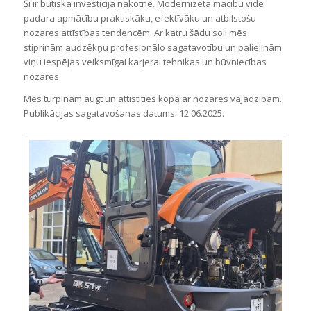
Šī ir būtiska investīcija nākotnē. Modernizēta mācību vide
padara apmācību praktiskāku, efektīvāku un atbilstošu
nozares attīstības tendencēm. Ar katru šādu soli mēs
stiprinām audzēkņu profesionālo sagatavotību un palielinām
viņu iespējas veiksmīgai karjerai tehnikas un būvniecības
nozarēs.
Mēs turpinām augt un attīstīties kopā ar nozares vajadzībām.
Publikācijas sagatavošanas datums: 12.06.2025.