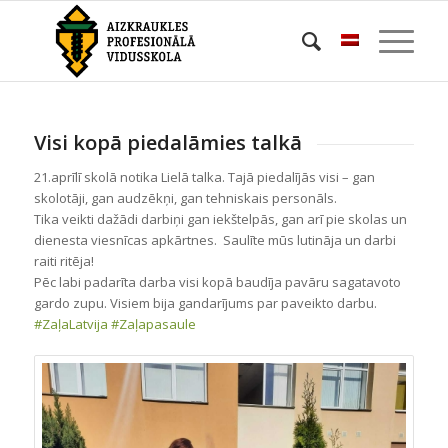
Visi kopā piedalāmies talkā
21.aprīlī skolā notika Lielā talka. Tajā piedalījās visi – gan
skolotāji, gan audzēkņi, gan tehniskais personāls.
Tika veikti dažādi darbiņi gan iekštelpās, gan arī pie skolas un
dienesta viesnīcas apkārtnes. Saulīte mūs lutināja un darbi
raiti ritēja!
Pēc labi padarīta darba visi kopā baudīja pavāru sagatavoto
gardo zupu. Visiem bija gandarījums par paveikto darbu.
#ZaļaLatvija
#Zaļapasaule