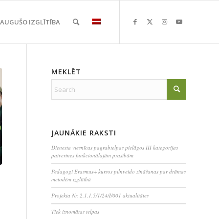
EAUGUŠO IZGLĪTĪBA
MEKLĒT
JAUNĀKIE RAKSTI
Dienesta viesnīcas pagrabtelpas pielāgos III kategorijas
patvertnes funkcionālajām prasībām
Pedagogi Erasmus+ kursos pilnveido zināšanas par drāmas
metodēm izglītībā
Projekta Nr. 2.1.1.5/1/24/I/001 aktualitātes
Tiek iznomātas telpas