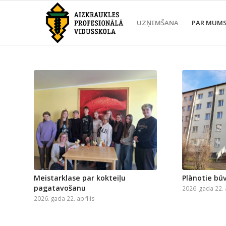
UZŅEMŠANA
PAR MUM
Meistarklase par kokteiļu
Plānotie bū
pagatavošanu
2026. gada 22. 
2026. gada 22. aprīlis