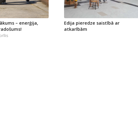
sākums – enerģija,
Edija pieredze saistībā ar
 radošums!
atkarībām
prīlis