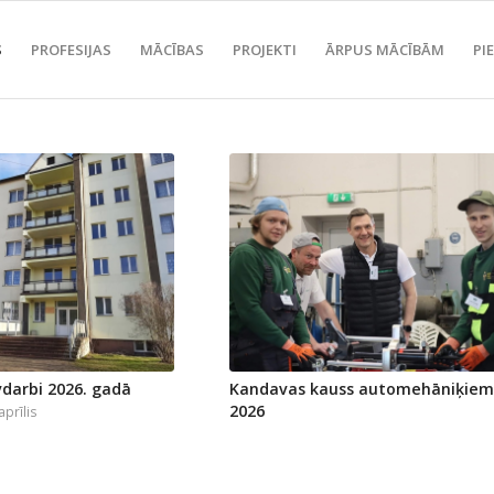
S
PROFESIJAS
MĀCĪBAS
PROJEKTI
ĀRPUS MĀCĪBĀM
PI
vdarbi 2026. gadā
Kandavas kauss automehāniķiem
2026
aprīlis