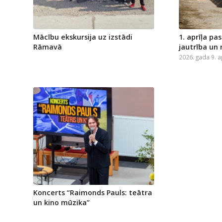
Mācību ekskursija uz izstādi
1. aprīļa pa
Rāmavā
jautrība un
2026. gada 9. a
Koncerts “Raimonds Pauls: teātra
un kino mūzika”