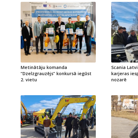
Metinātāju komanda
Scania Latvi
“Dzelzgrauzējs” konkursā iegūst
karjeras ie
2. vietu
nozarē