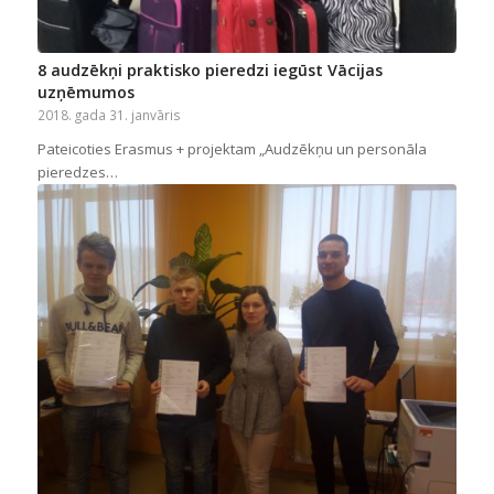
8 audzēkņi praktisko pieredzi iegūst Vācijas
uzņēmumos
2018. gada 31. janvāris
Pateicoties Erasmus + projektam „Audzēkņu un personāla
pieredzes…