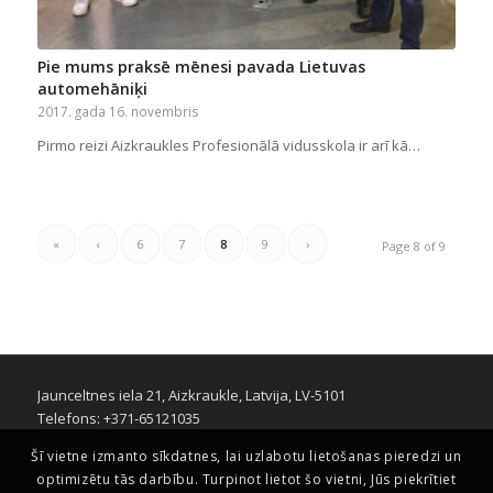
Pie mums praksē mēnesi pavada Lietuvas
automehāniķi
2017. gada 16. novembris
Pirmo reizi Aizkraukles Profesionālā vidusskola ir arī kā…
«
‹
6
7
8
9
›
Page 8 of 9
Jaunceltnes iela 21, Aizkraukle, Latvija, LV-5101
Telefons: +371-65121035
Šī vietne izmanto sīkdatnes, lai uzlabotu lietošanas pieredzi un
optimizētu tās darbību. Turpinot lietot šo vietni, Jūs piekrītiet