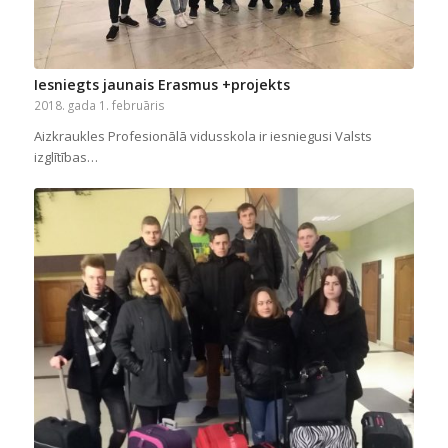
Iesniegts jaunais Erasmus +projekts
2018. gada 1. februāris
Aizkraukles Profesionālā vidusskola ir iesniegusi Valsts
izglītības…