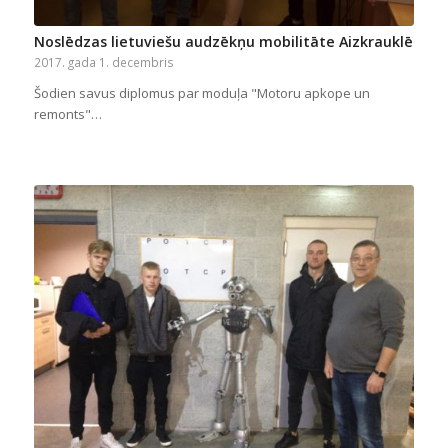
Noslēdzas lietuviešu audzēkņu mobilitāte Aizkrauklē
2017. gada 1. decembris
Šodien savus diplomus par moduļa "Motoru apkope un
remonts"…