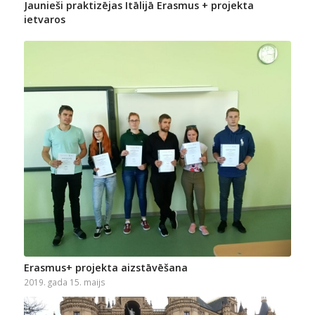
Jaunieši praktizējas Itālijā Erasmus + projekta
ietvaros
Erasmus+ projekta aizstāvēšana
2019. gada 15. maijs