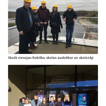
Skolā viesojas Rokišku skolas audzēkņi un skolotāji